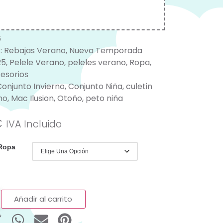
6
:
Rebajas Verano
,
Nueva Temporada
25
,
Pelele Verano
,
peleles verano
,
Ropa
,
esorios
Conjunto Invierno
,
Conjunto Niña
,
culetin
no
,
Mac Ilusion
,
Otoño
,
peto niña
€
IVA Incluido
 Ropa
Añadir al carrito