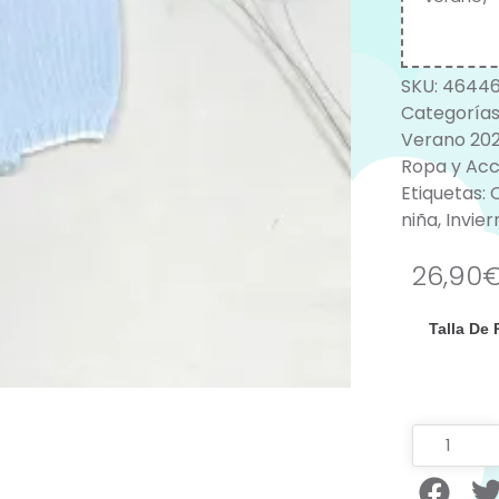
SKU:
4644
Categorías
Verano 20
Ropa y Acc
Etiquetas:
niña
,
Invier
26,90
Talla De