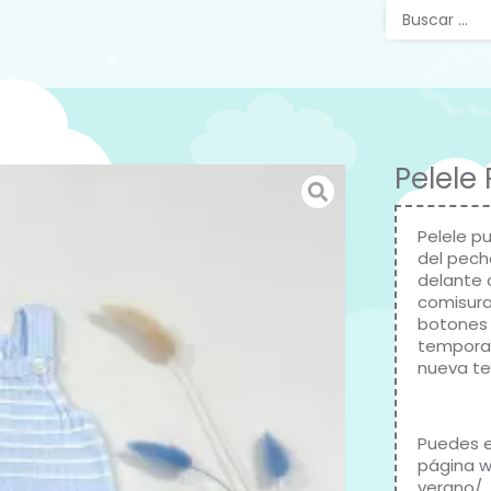
Pelele
Pelele p
del pech
delante 
comisura
botones 
temporad
nueva t
Puedes e
página 
verano/