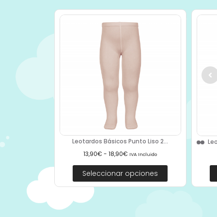
Leotardos Básicos Punto Liso 2...
Leo
13,90
€
-
18,90
€
IVA Incluido
Seleccionar opciones