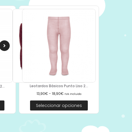
Leotardos Básicos Punto Liso 2...
...
13,90
€
-
18,90
€
IVA Incluido
Seleccionar opciones