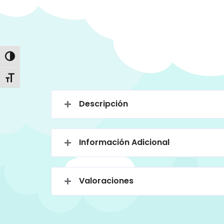
Alternar alto contraste
Alternar tamaño de letra
Descripción
Información Adicional
Valoraciones