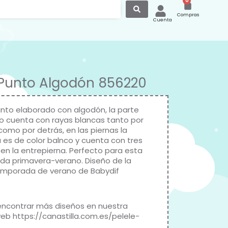
0
Compras
Cuenta
 Punto Algodón 856220
unto elaborado con algodón, la parte
o cuenta con rayas blancas tanto por
como por detrás, en las piernas la
 es de color balnco y cuenta con tres
en la entrepierna. Perfecto para esta
a primavera-verano. Diseño de la
emporada de verano de
Babydif
ncontrar más diseños en nuestra
web
https://canastilla.com.es/pelele-