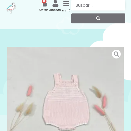
0
Compras
Cuenta
Menú