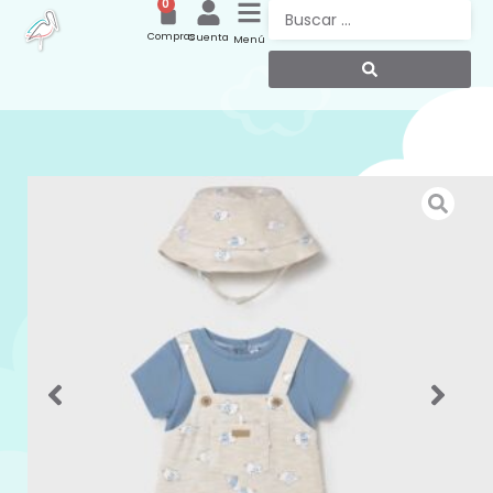
0
Compras
Cuenta
Menú