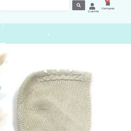
0
Compras
Cuenta
 Largo Punto Algodón 998
4
argo manga larga en punto de algodón
nes de clip en la entrepierna y planos
alda para facilitar el cambio del bebé.
o en punto 100 % algodón ideal para la
 la primavera y el verano. Marca
er más opciones de peleles en nuestra
n el siguiente enlace
canastilla.com.es/pelele-verano/