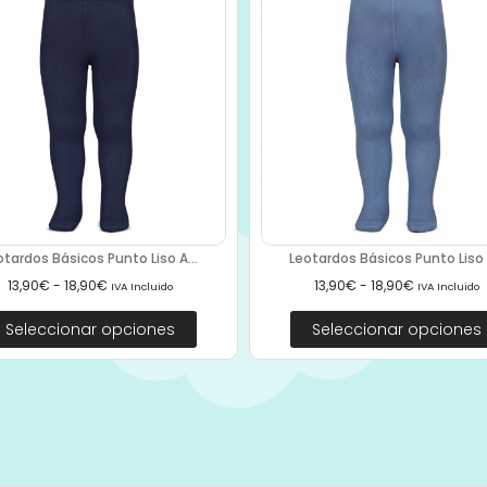
otardos Básicos Punto Liso A...
Leotardos Básicos Punto Liso 2
13,90
€
-
18,90
€
13,90
€
-
18,90
€
IVA Incluido
IVA Incluido
Seleccionar opciones
Seleccionar opciones