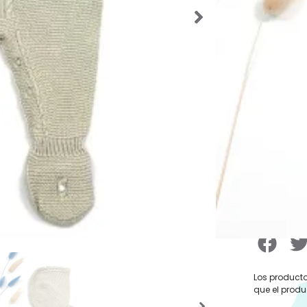
SKU:
44295
Categorías
Verano
,
Ro
Etiquetas:
para Bebé
33,50
Talla De
Los producto
que el produ