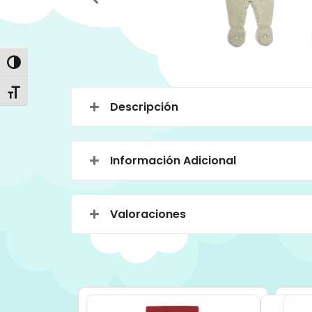
Alternar alto contraste
Alternar tamaño de letra
Descripción
Información Adicional
Valoraciones