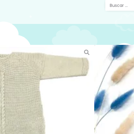
Pelele
Beige 
Pelele l
con boto
en la esp
Elaborad
época de
pecesa
Puedes v
página e
https://