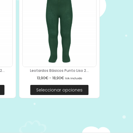
...
Leotardos Básicos Punto Liso 2...
13,90
€
-
18,90
€
IVA Incluido
Seleccionar opciones