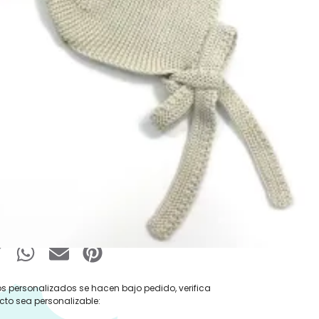
:
Ranitas Verano
,
Pelele Verano
,
Rebajas
pa
,
Ropa y Accesorios
Pecesa
,
Pelele
,
Pelele Verano
,
Ranita
,
Ropa
€
IVA Incluido
 Ropa
Añadir al carrito
s personalizados se hacen bajo pedido, verifica
cto sea personalizable: