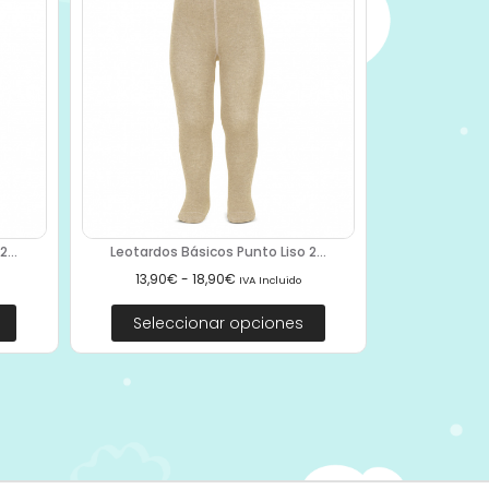
...
Leotardos Básicos Punto Liso 2...
13,90
€
-
18,90
€
IVA Incluido
Seleccionar opciones