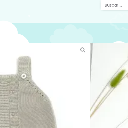
Pelele
04
Pelele b
tirante 
mas faci
punto de
la primav
pecesa
Puedes v
página e
https://