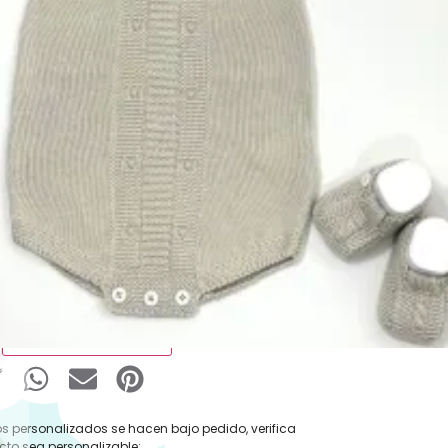
:
Ranitas Verano
,
Pelele Verano
,
Rebajas
pa
,
Ropa y Accesorios
Pecesa
,
Pelele
,
Pelele Verano
,
Ranita
,
Ropa
esa
€
-
25,90
€
IVA Incluido
 Ropa
Añadir al carrito
s personalizados se hacen bajo pedido, verifica
cto sea personalizable: