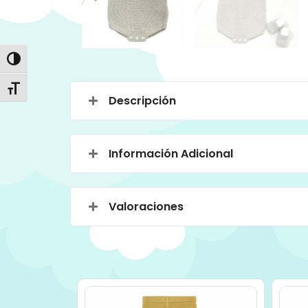
Alternar alto contraste
Alternar tamaño de letra
Descripción
Información Adicional
Valoraciones