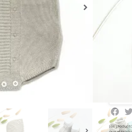
SKU:
56677
Categorías
Verano
,
Ro
Etiquetas:
para Bebé
Marca:
pec
23,50
Talla De
Los producto
que el produ