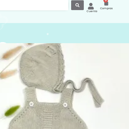
0
Compras
Cuenta
 Bebé Tirantes 9005 Beige
ebé de tirantes con botones en el
y también en la entrepierna para hacer
l el cambio del bebé. Elaborado en
 algodón 100 % ideal para la época de
era y el verano. Color beige 04. Marca
er más opciones de peleles en nuestra
n el siguiente enlace
canastilla.com.es/pelele-verano/