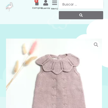
0
Compras
Cuenta
Menú