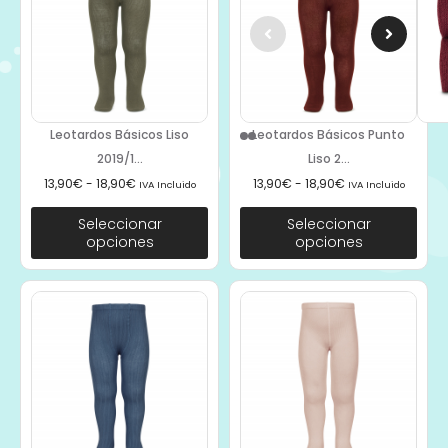
Leotardos Básicos Liso
Leotardos Básicos Punto
2019/1...
Liso 2...
13,90
€
-
18,90
€
13,90
€
-
18,90
€
IVA Incluido
IVA Incluido
Seleccionar
Seleccionar
opciones
opciones