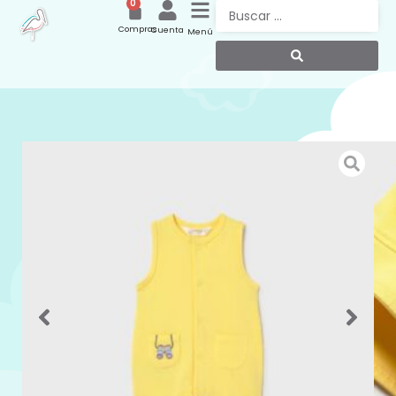
0
Compras
Cuenta
Menú