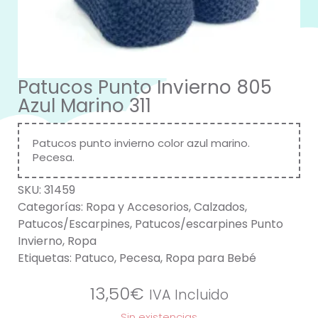
Patucos Punto Invierno 805
Azul Marino 311
Patucos punto invierno color azul marino.
Pecesa.
SKU:
31459
Categorías:
Ropa y Accesorios
,
Calzados
,
Patucos/Escarpines
,
Patucos/escarpines Punto
Invierno
,
Ropa
Etiquetas:
Patuco
,
Pecesa
,
Ropa para Bebé
13,50
€
IVA Incluido
Sin existencias