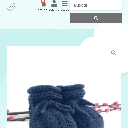
0
Compras
Cuenta
Menú