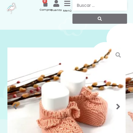
0
Compras
Cuenta
Menú