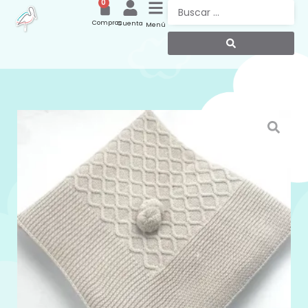
0
Compras
Cuenta
Menú