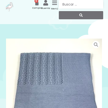
0
Compras
Cuenta
Menú