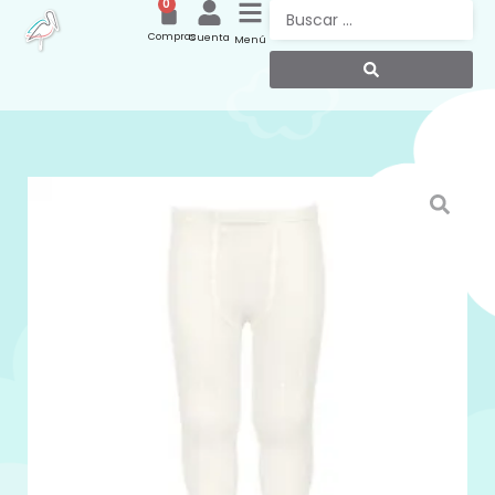
0
Compras
Cuenta
Menú