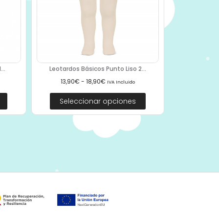
..
Leotardos Básicos Punto Liso 2...
13,90
€
-
18,90
€
IVA Incluido
Seleccionar opciones