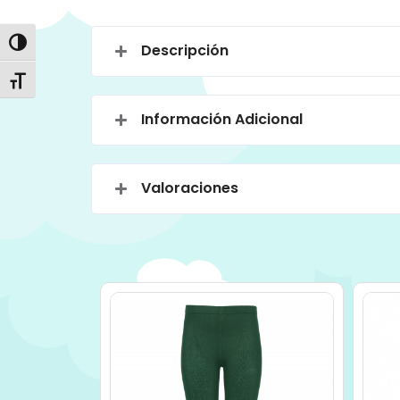
Alternar alto contraste
Descripción
Alternar tamaño de letra
Información Adicional
Valoraciones