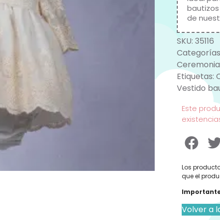
bautizos
de nues
SKU:
35116
Categorías
Ceremonia
Etiquetas:
Vestido ba
Este prod
existencia
Los producto
que el produ
Importante
Volver a l