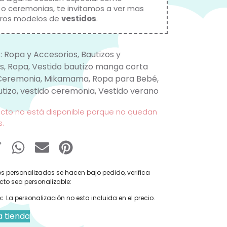
 o ceremonias, te invitamos a ver mas
tros modelos de
vestidos
.
:
Ropa y Accesorios
,
Bautizos y
s
,
Ropa
,
Vestido bautizo manga corta
Ceremonia
,
Mikamama
,
Ropa para Bebé
,
utizo
,
vestido ceremonia
,
Vestido verano
ucto no está disponible porque no quedan
s.
s personalizados se hacen bajo pedido, verifica
cto sea personalizable:
:
La personalización no esta incluida en el precio.
a tienda