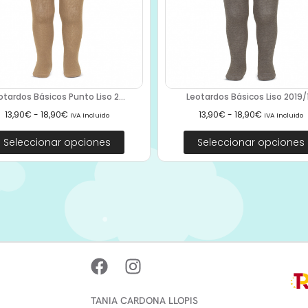
otardos Básicos Punto Liso 2...
Leotardos Básicos Liso 2019/1.
13,90
€
-
18,90
€
13,90
€
-
18,90
€
IVA Incluido
IVA Incluido
Seleccionar opciones
Seleccionar opciones
TANIA CARDONA LLOPIS