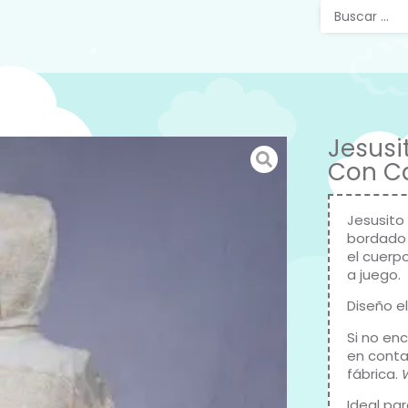
Jesusi
Con Ca
Jesusito
bordado 
el cuerpo
a juego.
Diseño e
Si no en
en conta
fábrica.
Ideal pa