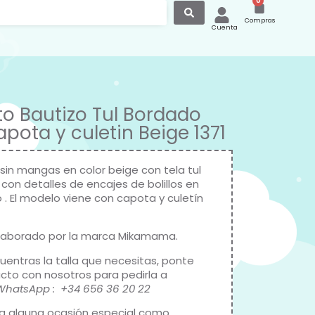
0
Compras
Cuenta
to Bautizo Tul Bordado
pota y culetin Beige 1371
 sin mangas en color beige con tela tul
con detalles de encajes de bolillos en
 . El modelo viene con capota y culetín
laborado por la marca
Mikamama
.
cuentras la talla que necesitas, ponte
cto con nosotros para pedirla a
WhatsApp : +34 656 36 20 22
ra alguna ocasión especial como