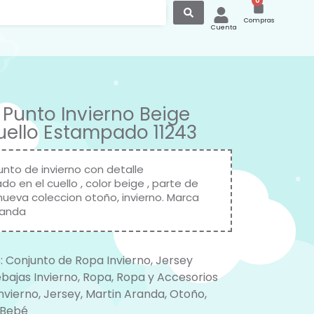
0
Compras
Cuenta
 Punto Invierno Beige
ello Estampado 11243
unto de invierno con detalle
o en el cuello , color beige , parte de
nueva coleccion otoño, invierno. Marca
randa
:
Conjunto de Ropa Invierno
,
Jersey
bajas Invierno
,
Ropa
,
Ropa y Accesorios
nvierno
,
Jersey
,
Martin Aranda
,
Otoño
,
 Bebé