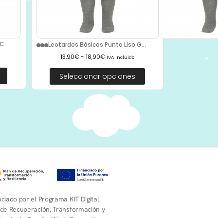
...
Leotardos Básicos Punto Liso G...
13,90
€
-
18,90
€
IVA Incluido
Seleccionar opciones
ciado por el Programa KIT Digital.
 de Recuperación, Transformación y