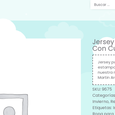
Jersey
Con Cu
Jersey p
estampad
nuestra 
Martin A
SKU:
9675
Categorías
Invierno
,
Re
Etiquetas:
I
Ropa para