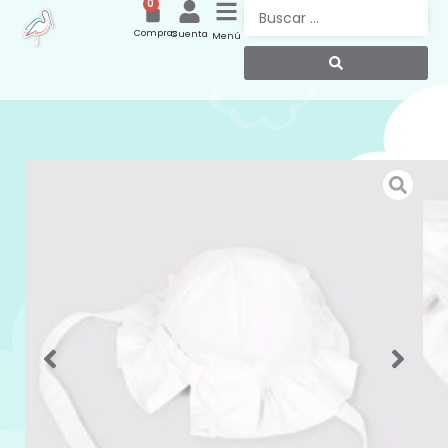
0
Compras
Cuenta
Menú