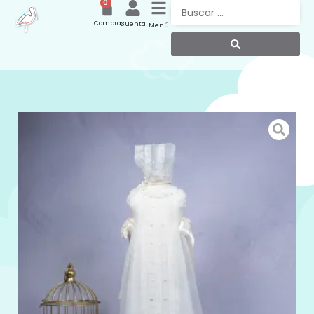
0
Compras
Cuenta
Menú