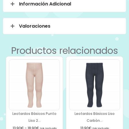
Información Adicional
Valoraciones
Productos relacionados
Leotardos Básicos Punto
Leotardos Básicos Liso
Liso 2...
Carbón...
13,90
€
-
18,90
€
13,90
€
IVA Incluido
IVA Incluido