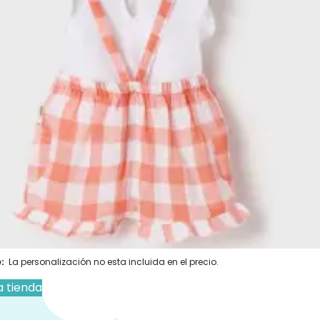
€
IVA Incluido
 Ropa
Añadir al carrito
s personalizados se hacen bajo pedido, verifica
cto sea personalizable:
:
La personalización no esta incluida en el precio.
a tienda