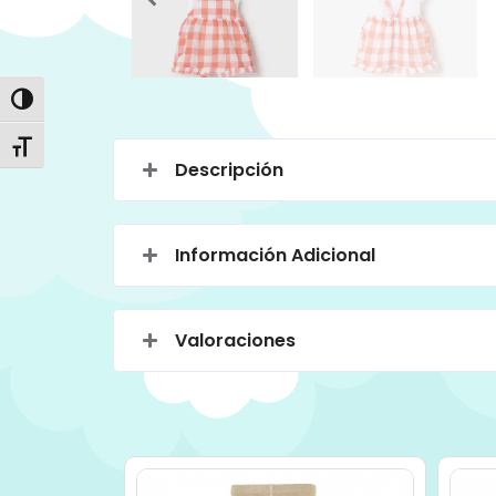
Alternar alto contraste
Alternar tamaño de letra
Descripción
Información Adicional
Valoraciones