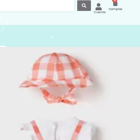
0
Compras
Cuenta
to tres piezas Ranita
coral camiseta manga
volantes y gorro vicky
tres piezas Ranita vicky coral
 manga corta blanca volantes y gorro
uego. Elaborado en 100 % algodón ideal
primavera y el verano muy fresco.
:
Conjunto de Ropa Verano
,
Rebajas
pa
,
Ropa y Accesorios
Conjunto ropa
,
Mayoral
,
Rebajas
,
Ropa