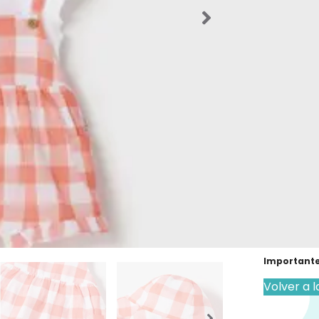
para Bebé
34,99
Talla De
Los producto
que el produ
Importante
Volver a l