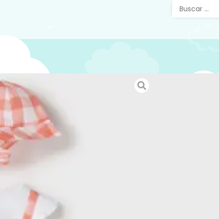
Conjun
vicky 
corta 
Conjunto 
camiseta
vicky a j
para la 
SKU:
15247
Categorías
Verano
,
Ro
Etiquetas: