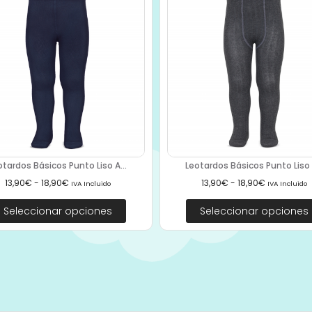
otardos Básicos Punto Liso A...
Leotardos Básicos Punto Liso 2
13,90
€
-
18,90
€
13,90
€
-
18,90
€
IVA Incluido
IVA Incluido
Seleccionar opciones
Seleccionar opciones