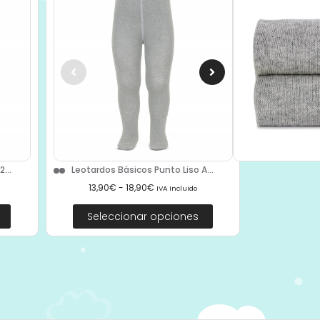
...
Leotardos Básicos Punto Liso A...
13,90
€
-
18,90
€
IVA Incluido
Seleccionar opciones