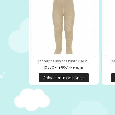
Leotardos Básicos Punto Liso 2...
Le
13,90
€
-
18,90
€
IVA Incluido
Seleccionar opciones