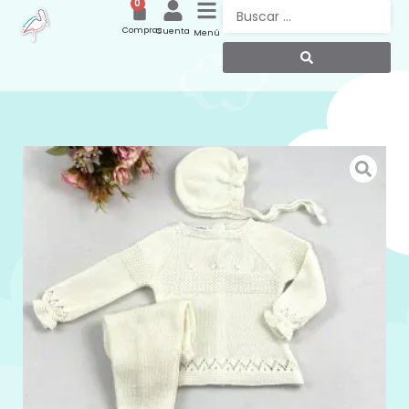
0
Compras
Cuenta
Menú