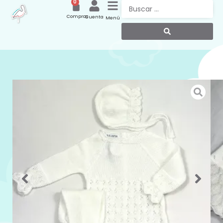
0
Compras
Cuenta
Menú