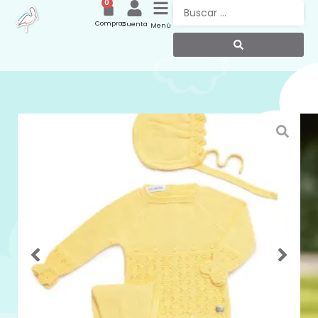
0
Compras
Cuenta
Menú