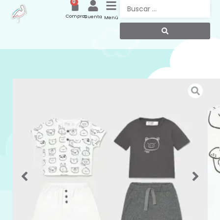
0
Compras
Cuenta
Menú