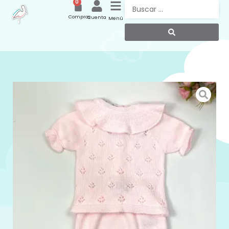
0
Compras
Cuenta
Menú