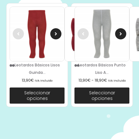
Leotardos Básicos Lisos
Leotardos Básicos Punto
Guinda...
Liso A...
13,90
€
13,90
€
-
18,90
€
IVA Incluido
IVA Incluido
Seleccionar
Seleccionar
opciones
opciones