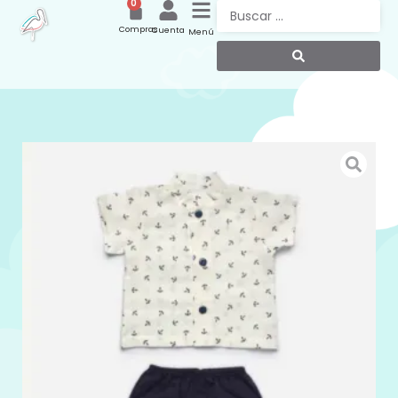
0
Compras
Cuenta
Menú