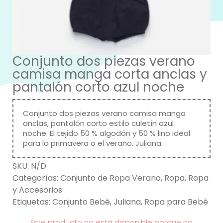
Conjunto dos piezas verano
camisa manga corta anclas y
pantalón corto azul noche
Conjunto dos piezas verano camisa manga
anclas, pantalón corto estilo culetín azul
noche. El tejido 50 % algodón y 50 % lino ideal
para la primavera o el verano. Juliana.
SKU:
N/D
Categorías:
Conjunto de Ropa Verano
,
Ropa
,
Ropa
y Accesorios
Etiquetas:
Conjunto Bebé
,
Juliana
,
Ropa para Bebé
Este producto no está disponible porque no