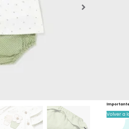
Consulta
verano
SKU:
33805
Categorías
Verano
,
Ro
Etiquetas:
Este prod
existencia
Los producto
que el produ
Importante
Volver a l