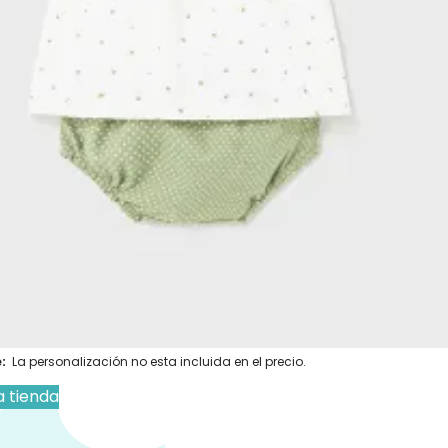
 el resto de nuestros
conjuntos de
:
Conjunto de Ropa Verano
,
Rebajas
pa
,
Ropa y Accesorios
Conjunto ropa
,
Mayoral
,
Ropa para Bebé
ucto no está disponible porque no quedan
s.
s personalizados se hacen bajo pedido, verifica
cto sea personalizable:
:
La personalización no esta incluida en el precio.
a tienda