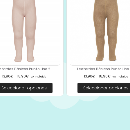
otardos Básicos Punto Liso 2...
Leotardos Básicos Punto Liso 2
13,90
€
-
18,90
€
13,90
€
-
18,90
€
IVA Incluido
IVA Incluido
Seleccionar opciones
Seleccionar opciones