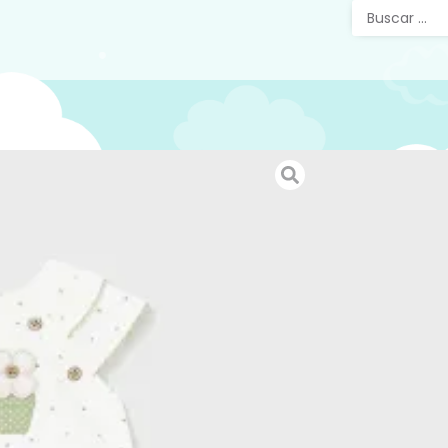
Conjun
Y Cule
Conjunto
juego pa
Camiseta
con deta
el hombro
Pantalón
volantes
Diseño 