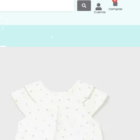
0
Compras
Cuenta
to Dos Piezas Camiseta
tin Verde 1203
 dos piezas de camiseta y short a
ra recién nacido:
 de manga corta para recién nacido
lles de volantes. Botones a presión en
 para facilitar la puesta de la prenda.
 short tipo braguita con detalle de
.
estampado de la marca
Mayoral
.