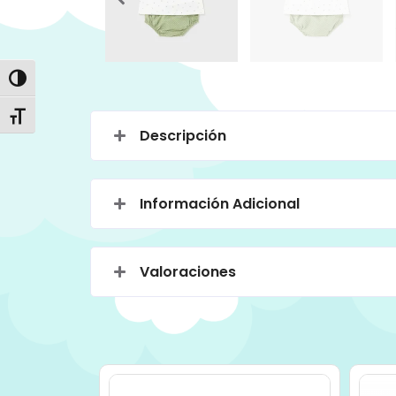
Alternar alto contraste
Alternar tamaño de letra
Descripción
Información Adicional
Valoraciones