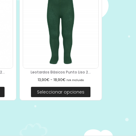
...
Leotardos Básicos Punto Liso 2...
13,90
€
-
18,90
€
IVA Incluido
Seleccionar opciones