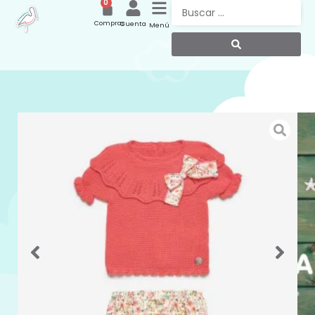
0
Compras
Cuenta
Menú