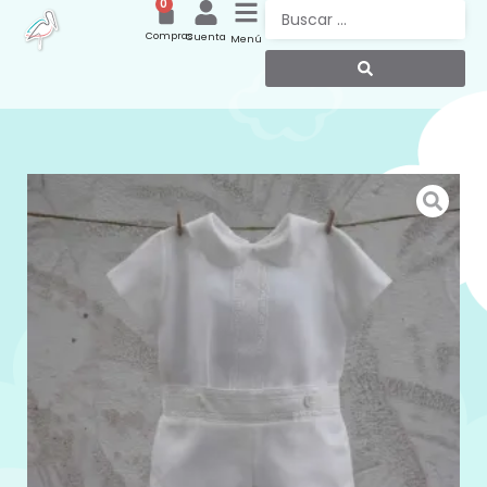
0
Compras
Cuenta
Menú