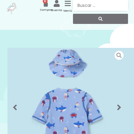
0
Compras
Cuenta
Menú