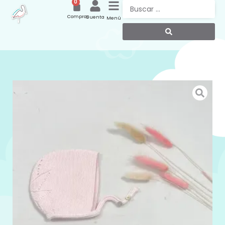
0
Compras
Cuenta
Menú