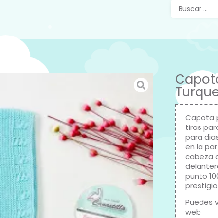
Capot
Turqu
Capota 
tiras par
para dia
en la pa
cabeza d
delanter
punto 10
prestigi
Puedes v
web