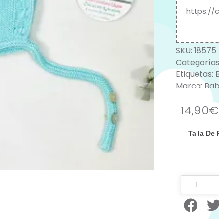
https://
SKU:
18575
Categorías
Etiquetas:
B
Marca:
Bab
14,90
€
Talla De