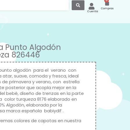
0
Compras
Cuenta
a Punto Algodón
eza 826446
punto algodón para el verano con
a atar, suave, comoda y fresca, ideal
s de primavera y verano, con estrella
rte posterior que acopla mejor en la
el bebé, diseño de trenzas en la parte
a color turqueza 8176 elaborado en
0% Algodón, elaborada por la
osa marca española babiydif .
emas colores de capotas en nuestra