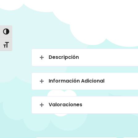
Alternar alto contraste
Alternar tamaño de letra
Descripción
Información Adicional
Valoraciones