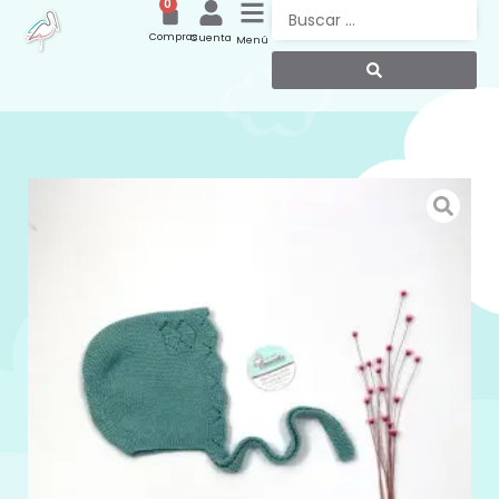
0
Compras
Cuenta
Menú