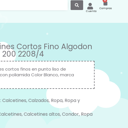
0
Compras
Cuenta
ines Cortos Fino Algodon
 200 2208/4
es cortos finos en punto liso de
con poliamida Color Blanco, marca
:
Calcetines
,
Calzados
,
Ropa
,
Ropa y
Calcetines
,
Calcetines altos
,
Condor
,
Ropa