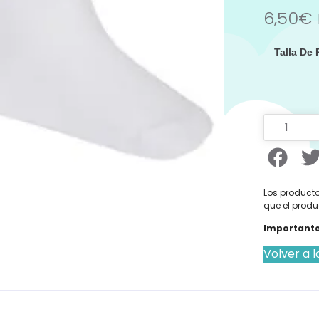
6,50
€
Talla De
Los producto
que el produ
Importante
Volver a l