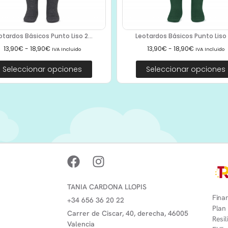
otardos Básicos Punto Liso 2...
Leotardos Básicos Punto Liso 2
13,90
€
-
18,90
€
13,90
€
-
18,90
€
IVA Incluido
IVA Incluido
Seleccionar opciones
Seleccionar opciones
TANIA CARDONA LLOPIS
Finan
+34 656 36 20 22
Plan
Carrer de Ciscar, 40, derecha, 46005
Resi
Valencia