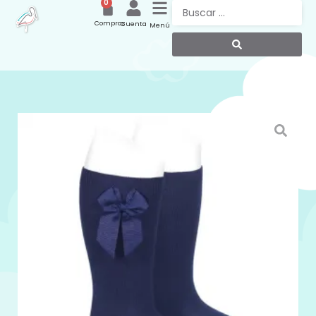
0
Compras
Cuenta
Menú