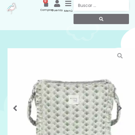
0
Compras
Cuenta
Menú