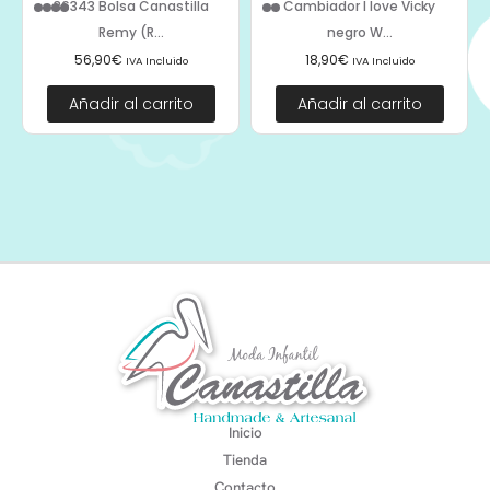
36343 Bolsa Canastilla
Cambiador I love Vicky
Remy (R...
negro W...
56,90
€
18,90
€
IVA Incluido
IVA Incluido
Añadir al carrito
Añadir al carrito
Inicio
Tienda
Contacto