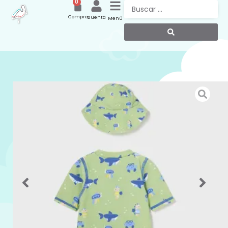
0
Compras
Cuenta
Menú