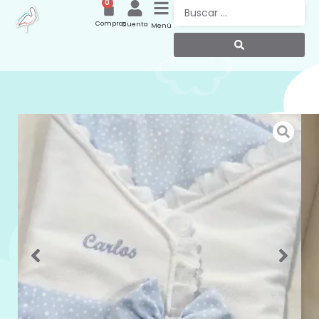
0
Compras
Cuenta
Menú