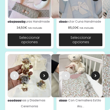
Cojines Figuras Handmade
Protector Cuna Handmade
34,50
€
85,00
€
IVA Incluido
IVA Incluido
Seleccionar
Seleccionar
opciones
opciones
Coronas y Diademas
Saco Con Cremallera Estilo
Ceremonia
Aru...