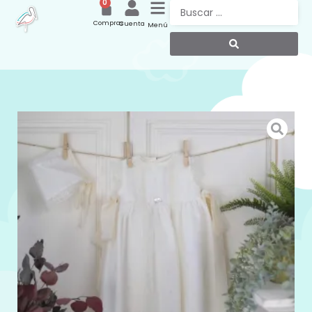
0
Compras
Cuenta
Menú