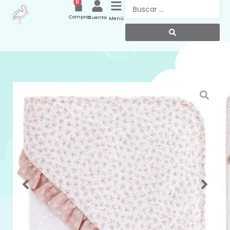
0
Compras
Cuenta
Menú