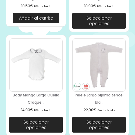
10,50
€
18,90
€
IVA Incluido
IVA Incluido
Añadir al carrito
Seleccionar
opciones
Body Manga Larga Cuello
Pelele Largo pijama tencel
Croque...
bla...
14,90
€
22,90
€
IVA Incluido
IVA Incluido
Seleccionar
Seleccionar
opciones
opciones