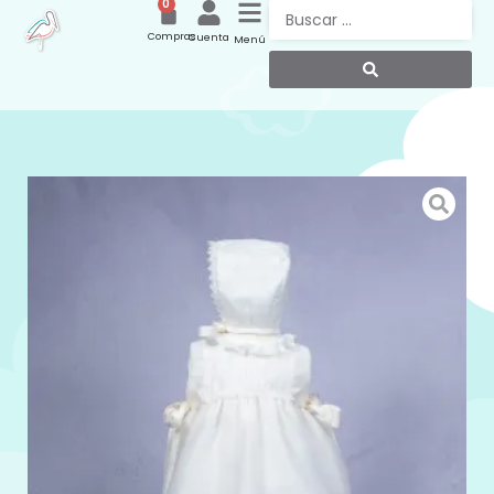
0
Compras
Cuenta
Menú