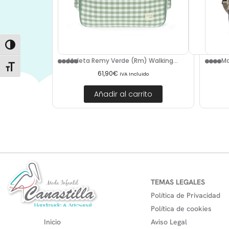
Alternar alto contraste
Maleta Remy Verde (Rm) Walking...
Ma
Alternar tamaño de letra
61,90
€
IVA Incluido
Añadir al carrito
TEMAS LEGALES
Política de Privacidad
Política de cookies
Inicio
Aviso Legal