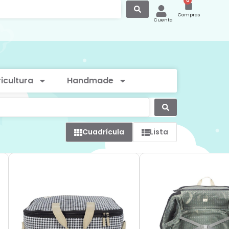
0
Compras
Cuenta
icultura
Handmade
Cuadrícula
Lista