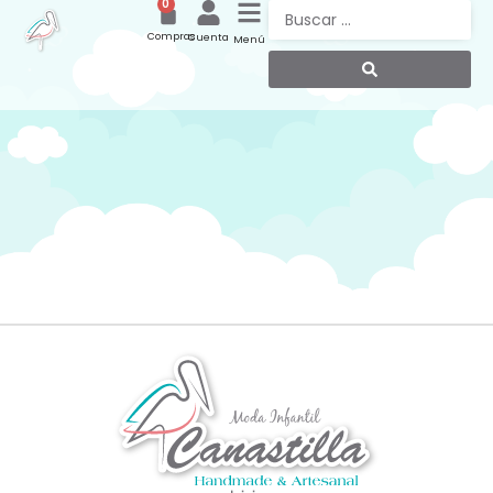
0
Compras
Cuenta
Menú
Elementor #30686