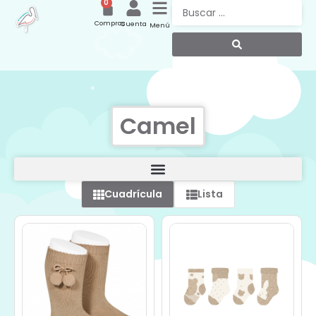
0
Compras
Cuenta
Menú
Camel
Cuadrícula
Lista