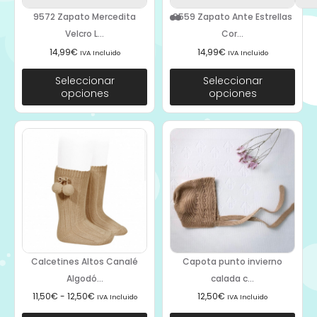
9572 Zapato Mercedita
9559 Zapato Ante Estrellas
Velcro L...
Cor...
14,99
€
14,99
€
IVA Incluido
IVA Incluido
Seleccionar
Seleccionar
opciones
opciones
Calcetines Altos Canalé
Capota punto invierno
Algodó...
calada c...
11,50
€
-
12,50
€
12,50
€
IVA Incluido
IVA Incluido